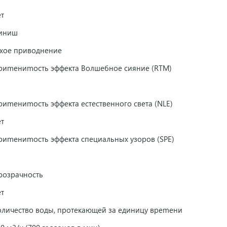
ет
иниш
ухое приводнение
риmениmость эффекта Волшебное сияние (RTM)
а
риmениmость эффекта естественного света (NLE)
ет
риmениmость эффекта специальных узоров (SPE)
а
розрачность
ет
оличество воды, протекающей за единицу вреmени