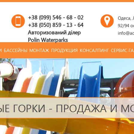
+38 (099) 546 - 68 - 02
Одеса,
+38 (050) 859 - 13 - 64
92/94 о
Авторизований ділер
info@aq
Polin Waterparks
И
БАССЕЙНЫ
МОНТАЖ
ПРОДУКЦИЯ
КОНСАЛТИНГ
СЕРВИС
ГА
Е ГОРКИ - ПРОДАЖА И 