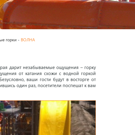
ые горки
-
ВОЛНА
орая дарит незабываемые ощущения – горку
щущения от катания схожи с водной горкой
езусловно, ваши гости будут в восторге от
тившись один раз, посетители поспешат к вам