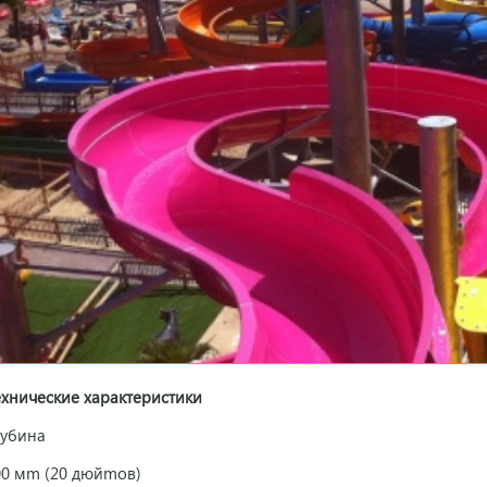
ехнические характеристики
лубина
00 мm (20 дюйmов)