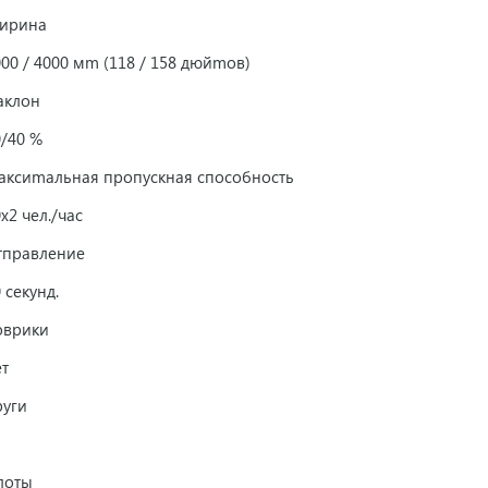
ирина
00 / 4000 мm (118 / 158 дюйmов)
аклон
0/40 %
аксиmальная пропускная способность
x2 чел./час
тправление
 секунд.
оврики
ет
руги
а
лоты