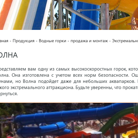
вная
-
Продукция
-
Водные горки - продажа и монтаж
-
Экстремальн
ОЛНА
редставляем вам одну из самых высокоскоростных горок, кот
олна. Она изготовлена с учетом всех норм безопасности. О
унами, но Волна подойдет даже для небольших аквапарков. Б
кого экстремального аттракциона. Будьте уверенны, что прока
рнуться.